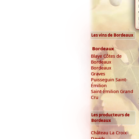
Les vins de Bordeaux
Bordeaux
Blaye Côtes de
Bordeaux
Bordeaux
Graves
Puisseguin Saint-
Émilion
Saint-Émilion Grand
Cru
Les producteurs de
Bordeaux
Château La Croix-
Davids