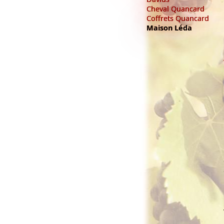
Cheval Quancard
Coffrets Quancard
Maison Léda