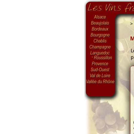
>
M
L
p