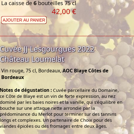
La caisse de
6
bouteilles 75 cl
42,00 €
AJOUTER AU PANIER
Cuvée JJ Lesgourgues 2022
Château Loumelat
Vin rouge, 75 cl, Bordeaux,
AOC Blaye Côtes de
Bordeaux
Notes de dégustation :
Cuvée parcellaire du Domaine,
ce Côte de Blaye est un vin de forte expression, au nez
dominé par les baies noires et la vanille, qui s’équilibre en
bouche sur une attaque nette arrondie par la
prédominance du Merlot pour terminer sur des tannins
longs et complexes. Un partenaire de Choix pour des
viandes épicées ou des fromages entre deux âges.