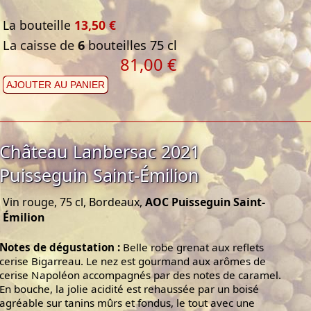
La bouteille
13,50 €
La caisse de
6
bouteilles 75 cl
81,00 €
AJOUTER AU PANIER
Château Lanbersac 2021
Puisseguin Saint-Émilion
Vin rouge, 75 cl, Bordeaux,
AOC Puisseguin Saint-
Émilion
Notes de dégustation :
Belle robe grenat aux reflets
cerise Bigarreau. Le nez est gourmand aux arômes de
cerise Napoléon accompagnés par des notes de caramel.
En bouche, la jolie acidité est rehaussée par un boisé
agréable sur tanins mûrs et fondus, le tout avec une