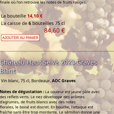
finale où l’on retrouve les notes de fruits rouges.
La bouteille
14,10 €
La caisse de
6
bouteilles 75 cl
84,60 €
AJOUTER AU PANIER
Château Haut Selve 2023 Graves
Blanc
Vin blanc, 75 cl, Bordeaux,
AOC Graves
Notes de dégustation :
La couleur est jaune pâle avec
des reflets verts. Le nez développe des arômes
d’agrumes, de fruits blancs avec des notes
florales, le boisé est discret. En bouche, l’attaque est
fraîche sans être trop mordante. Le sémillon donne une