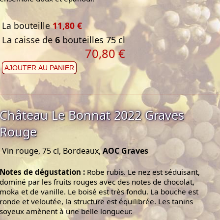
La bouteille
11,80 €
La caisse de
6
bouteilles 75 cl
70,80 €
AJOUTER AU PANIER
Château Le Bonnat 2022 Graves
Rouge
Vin rouge, 75 cl, Bordeaux,
AOC Graves
Notes de dégustation :
Robe rubis. Le nez est séduisant,
dominé par les fruits rouges avec des notes de chocolat,
moka et de vanille. Le boisé est très fondu. La bouche est
ronde et veloutée, la structure est équilibrée. Les tanins
soyeux amènent à une belle longueur.