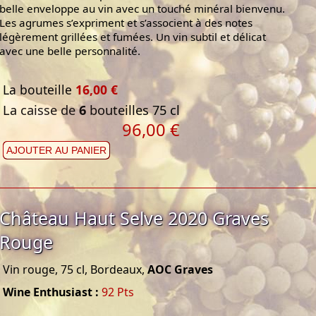
belle enveloppe au vin avec un touché minéral bienvenu.
Les agrumes s’expriment et s’associent à des notes
légèrement grillées et fumées. Un vin subtil et délicat
avec une belle personnalité.
La bouteille
16,00 €
La caisse de
6
bouteilles 75 cl
96,00 €
AJOUTER AU PANIER
Château Haut Selve 2020 Graves
Rouge
Vin rouge, 75 cl, Bordeaux,
AOC Graves
Wine Enthusiast :
92 Pts