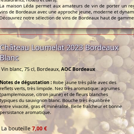
La maison Léda permet aux amateurs de vin de porter un reg
vins de Bordeaux avec une approche jeune, moderne et dynam
Découvrez notre sélection de vins de Bordeaux haut de gamme
Château Loumelat 2023 Bordeaux
Blanc
Vin blanc, 75 cl, Bordeaux,
AOC Bordeaux
Notes de dégustation :
Robe jaune très pâle avec des
reflets verts, très limpide. Nez très aromatique: agrumes
(pamplemousse, citron jaune) et de fleurs blanches
typiques du sauvignon blanc. Bouche très équilibrée
entre vivacité, gras et minéralité. Belle fraîcheur et bonne
persistance aromatique.
La bouteille
7,00 €