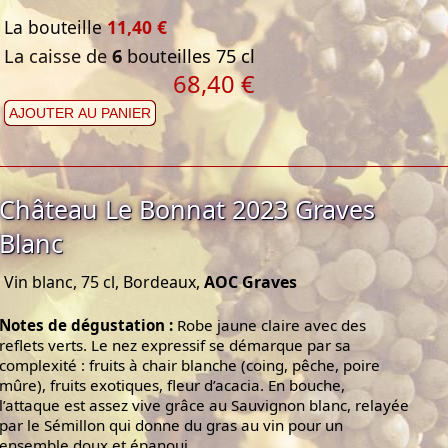
La bouteille
11,40 €
La caisse de
6
bouteilles 75 cl
68,40 €
AJOUTER AU PANIER
Château Le Bonnat 2023 Graves
Blanc
Vin blanc, 75 cl, Bordeaux,
AOC Graves
Notes de dégustation :
Robe jaune claire avec des
reflets verts. Le nez expressif se démarque par sa
complexité : fruits à chair blanche (coing, pêche, poire
mûre), fruits exotiques, fleur d’acacia. En bouche,
l’attaque est assez vive grâce au Sauvignon blanc, relayée
par le Sémillon qui donne du gras au vin pour un
ensemble doux et épanoui.