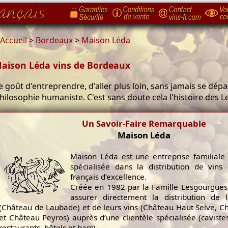
Accueil
>
Bordeaux
>
Maison Léda
aison Léda vins de Bordeaux
e goût d'entreprendre, d'aller plus loin, sans jamais se dépar
hilosophie humaniste. C'est sans doute cela l'histoire des 
Un Savoir-Faire Remarquable
Maison Léda
Maison Léda est une entreprise familiale
spécialisée dans la distribution de vins 
français d’excellence.
Créée en 1982 par la Famille Lesgourgues,
assurer directement la distribution de
(Château de Laubade) et de leurs vins (Château Haut Selve, 
et Château Peyros) auprès d’une clientèle spécialisée (cavistes
restaurants, hôtels et bars).