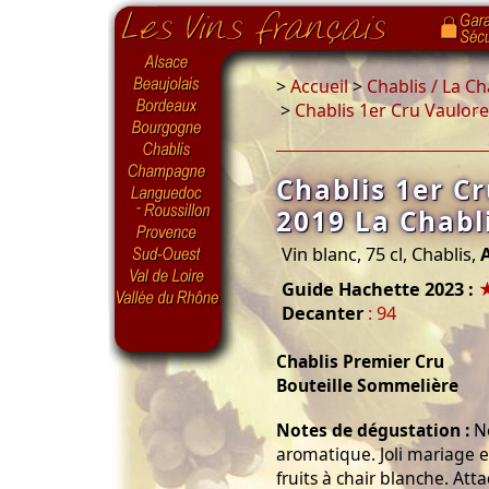
>
Accueil
>
Chablis / La C
>
Chablis 1er Cru Vaulore
Chablis 1er C
2019 La Chabl
Vin blanc, 75 cl, Chablis,
Guide Hachette 2023 :
Decanter
: 94
Chablis Premier Cru
Bouteille Sommelière
Notes de dégustation :
Ne
aromatique. Joli mariage en
fruits à chair blanche. At