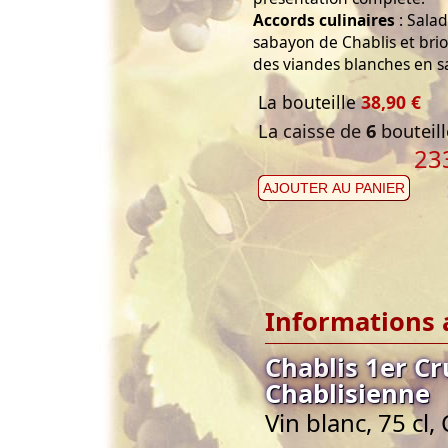
Accords culinaires
: Sala
sabayon de Chablis et bri
des viandes blanches en s
La bouteille
38,90 €
La caisse de
6
bouteill
23
AJOUTER AU PANIER
Informations 
Chablis 1er Cr
Chablisienne
Vin blanc, 75 cl