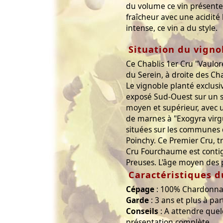
du volume ce vin présent
fraîcheur avec une acidité
intense, ce vin a du style.
Situation du vigno
Ce Chablis 1er Cru "Vaulore
du Serein, à droite des Ch
Le vignoble planté exclu
exposé Sud-Ouest sur un s
moyen et supérieur, avec u
de marnes à "Exogyra virgu
situées sur les communes 
Poinchy. Ce Premier Cru, t
Cru Fourchaume est conti
Preuses. L'âge moyen des p
Caractéristiques d
Cépage
: 100% Chardonn
Garde
: 3 ans et plus à par
Conseils
: A attendre que
présentation complète.