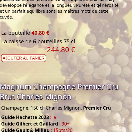
développe l’élégance et la longueur. Pureté et générosité
et un parfait équilibre sont les maîtres mots de cette
cuvée.
La bouteille
40,80 €
La caisse de
6
bouteilles 75 cl
244,80 €
AJOUTER AU PANIER
Magnum Champagne Premier Cru
Brut Charles Mignon
Champagne, 150 cl, Charles Mignon,
Premier Cru
Guide Hachette 2023
: ★
Guide Gilbert et Gaillard
: 90+
Guide Gault & Millau
: 15pts/20