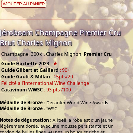
AJOUTER AU PANIER
Jéroboam Champagne Premier Cru
Brut Charles Mignon
Champagne, 300 cl, Charles Mignon,
Premier Cru
Guide Hachette 2023
: ★
Guide Gilbert et Gaillard
: 90+
Guide Gault & Millau
: 15pts/20
Félicité à l’International Wine Challenge
Catavinum WWSC
: 93 pts /100
Médaille de Bronze
: Decanter World Wine Awards
Médaille de Bronze
: IWSC
Notes de dégustation :
A l'oeil la robe est d’un jaune
légèrement dorée, avec une mousse persistante et un
cordon de bulles fines. Au nez un bouquet riche et