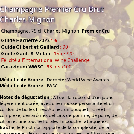
Champagne Premier Cru Brut
Charles Mignon
Champagne, 75 cl, Charles Mignon,
Premier Cru
Guide Hachette 2023
: ★
Guide Gilbert et Gaillard
: 90+
Guide Gault & Millau
: 15pts/20
Félicité à l’International Wine Challenge
Catavinum WWSC
: 93 pts /100
Médaille de Bronze
: Decanter World Wine Awards
Médaille de Bronze
: IWSC
Notes de dégustation :
A l'oeil la robe est d’un jaune
légèrement dorée, avec une mousse persistante et un
cordon de bulles fines. Au nez un bouquet riche et
complexe, des arômes délicats de pomme, de poire, de
citron et une touche florale. En bouche l'attaque est
fraîche, le Pinot noir apporte de la complexité, de la
puissance et des notes de fruits rouges. Le Chardonnay