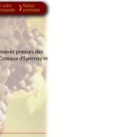
mières presses des
 Coteaux d’Épernay et