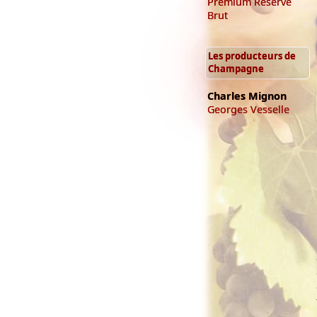
Premium Réserve
Brut
Les producteurs de
Champagne
Charles Mignon
Georges Vesselle