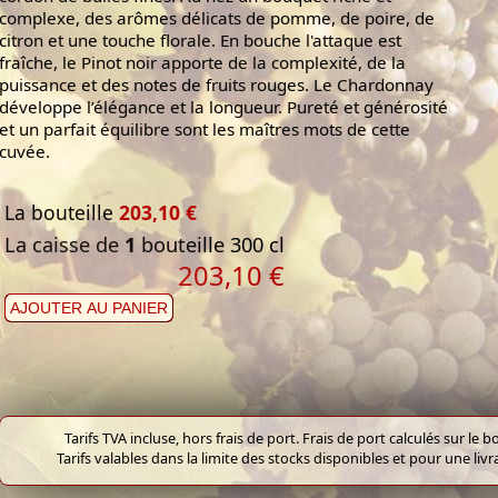
complexe, des arômes délicats de pomme, de poire, de
citron et une touche florale. En bouche l'attaque est
fraîche, le Pinot noir apporte de la complexité, de la
puissance et des notes de fruits rouges. Le Chardonnay
développe l’élégance et la longueur. Pureté et générosité
et un parfait équilibre sont les maîtres mots de cette
cuvée.
La bouteille
203,10 €
La caisse de
1
bouteille 300 cl
203,10 €
AJOUTER AU PANIER
Tarifs TVA incluse, hors frais de port. Frais de port calculés sur l
Tarifs valables dans la limite des stocks disponibles et pour une liv