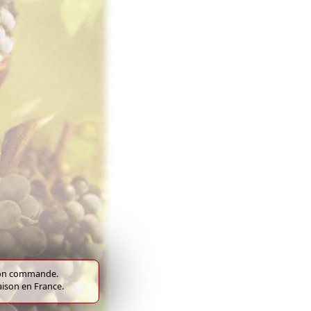
e bon commande.
raison en France.