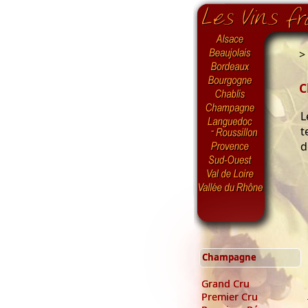
>
C
L
t
d
Champagne
Grand Cru
Premier Cru