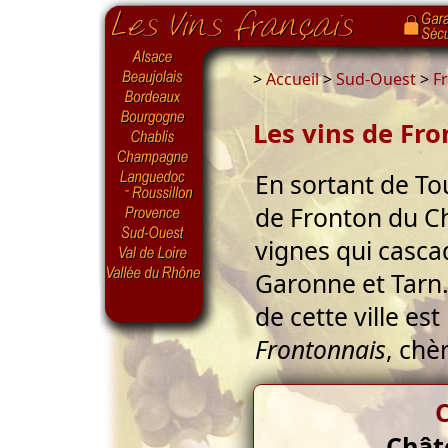
>
Accueil
>
Sud-Ouest
>
F
Les vins de Fr
En sortant de To
de Fronton du Ch
vignes qui cascad
Garonne et Tarn.
de cette ville est
Frontonnais
, chè
C
Chât