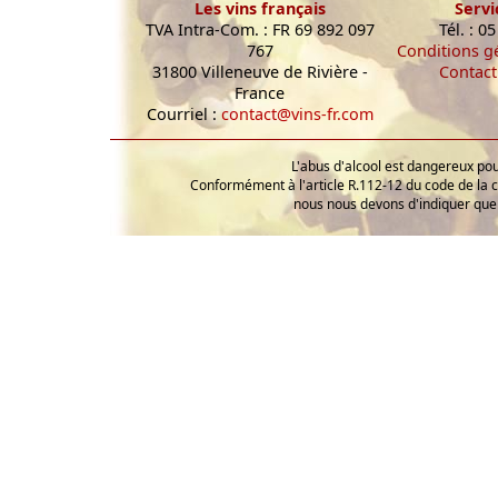
Les vins français
Servi
TVA Intra-Com. : FR 69 892 097
Tél. : 0
767
Conditions g
31800 Villeneuve de Rivière -
Contact
France
Courriel :
contact@vins-fr.com
L'abus d'alcool est dangereux p
Conformément à l'article R.112-12 du code de la 
nous nous devons d'indiquer que 