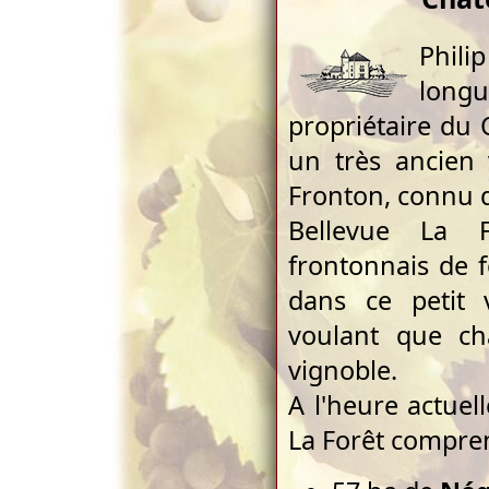
Phili
longu
propriétaire du 
un très ancien 
Fronton, connu d
Bellevue La 
frontonnais de f
dans ce petit 
voulant que c
vignoble.
A l'heure actuel
La Forêt compren