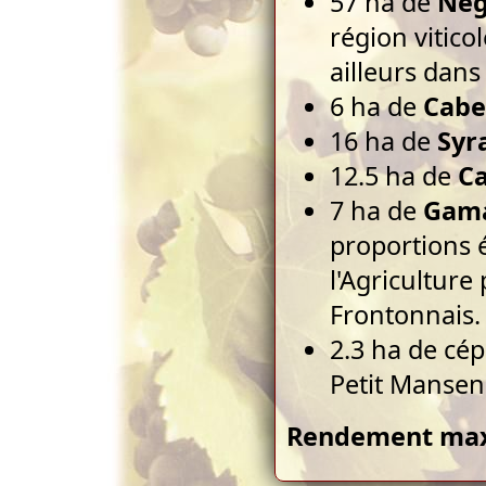
57 ha de
Nég
région vitico
ailleurs dans
6 ha de
Cabe
16 ha de
Syr
12.5 ha de
C
7 ha de
Gama
proportions é
l'Agricultur
Frontonnais.
2.3 ha de cé
Petit Mansen
Rendement maxi