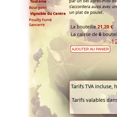
par un bel après-midi de f
Touraine
s'accordera aussi avec un
Bourgueil
un plat de poulet.
Vignoble du Centre
Pouilly Fumé
Sancerre
La bouteille
21,20 €
La caisse de
6
bouteil
1
AJOUTER AU PANIER
Tarifs TVA incluse, h
Tarifs valables dan