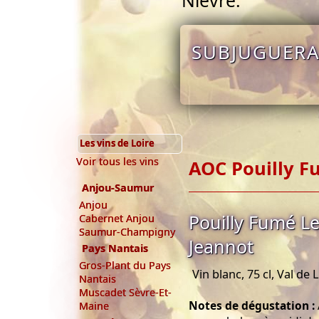
Nièvre.
SUBJUGUERA
Les vins de Loire
Voir tous les vins
AOC Pouilly 
Anjou-Saumur
Anjou
Pouilly Fumé Le
Cabernet Anjou
Saumur-Champigny
Jeannot
Pays Nantais
Gros-Plant du Pays
Vin blanc, 75 cl, Val de 
Nantais
Muscadet Sèvre-Et-
Notes de dégustation :
Maine