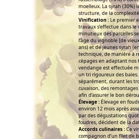
moelleux. La syrah (30%) le
structure, de la complexit
Vinification
: Le premier e
travaux s’effectue dans le
minutieux des parcelles sel
l’âge du vignoble [de vieu
ans) et de jeunes syrah (env
technique, de manière à re
cépages en adaptant nos t
vendange est effectuée m
un tri rigoureux des baies.
séparément, durant les tr
cuvaison, des remontages 
afin d’assurer le bon dérou
Élevage
: Élevage en foud
environ 12 mois après as
par des dégustations quoti
foudres, décident de la da
Accords culinaires
: Ce vi
compagnon d’un filet de b