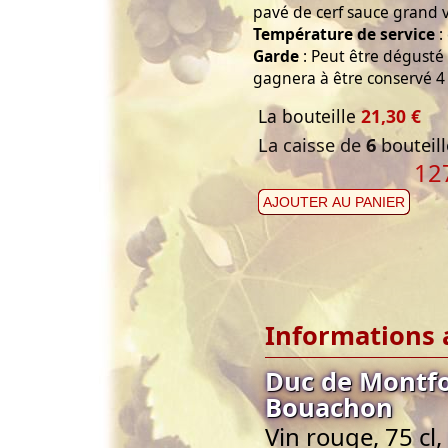
pavé de cerf sauce grand 
Température de service
:
Garde
: Peut être dégusté 
gagnera à être conservé 4 
La bouteille
21,30 €
La caisse de
6
bouteill
12
AJOUTER AU PANIER
Informations 
Duc de Montfo
Bouachon
Vin rouge, 75 cl