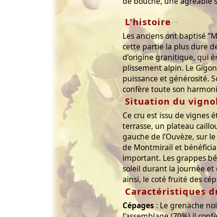
de bouche, une agréable s
L'histoire
Les anciens ont baptisé "M
cette partie la plus dure 
d’origine granitique, qui 
plissement alpin. Le Gigo
puissance et générosité. S
confère toute son harmoni
Situation du vigno
Ce cru est issu de vignes 
terrasse, un plateau caill
gauche de l’Ouvèze, sur le
de Montmirail et bénéficia
important. Les grappes bén
soleil durant la journée et 
ainsi, le coté fruité des cé
Caractéristiques d
Cépages
: Le grenache no
l’assemblage (70%) il confè