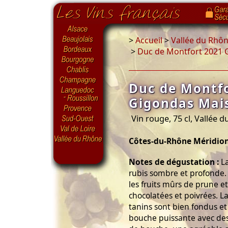
>
Accueil
>
Vallée du Rhô
>
Duc de Montfort 2021
Duc de Montf
Gigondas Mai
Vin rouge, 75 cl, Vallée 
Côtes-du-Rhône Méridio
Notes de dégustation :
La
rubis sombre et profonde. L
les fruits mûrs de prune e
chocolatées et poivrées. L
tanins sont bien fondus et
bouche puissante avec des f