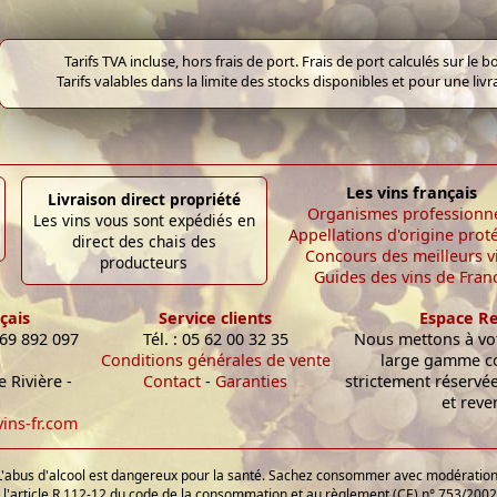
Tarifs TVA incluse, hors frais de port. Frais de port calculés sur l
Tarifs valables dans la limite des stocks disponibles et pour une liv
Les vins français
Livraison direct propriété
Organismes professionn
Les vins vous sont expédiés en
Appellations d'origine prot
direct des chais des
Concours des meilleurs v
producteurs
Guides des vins de Fran
çais
Service clients
Espace R
 69 892 097
Tél. : 05 62 00 32 35
Nous mettons à vot
Conditions générales de vente
large gamme c
 Rivière -
Contact
-
Garanties
strictement réservé
et reve
ins-fr.com
L'abus d'alcool est dangereux pour la santé. Sachez consommer avec modération
'article R.112-12 du code de la consommation et au règlement (CE) n° 753/2002 