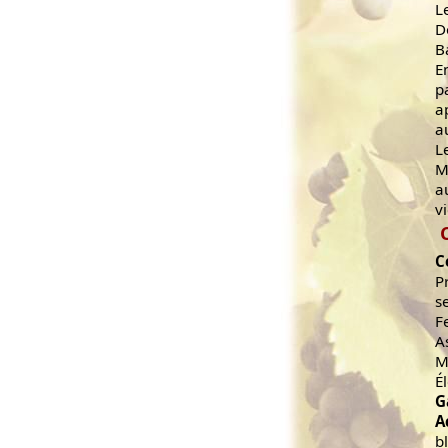
L
D
B
E
p
a
a
L
M
a
v
C
P
s
F
A
M
É
G
A
b