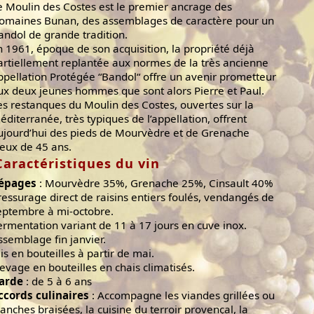
e Moulin des Costes est le premier ancrage des
omaines Bunan, des assemblages de caractère pour un
andol de grande tradition.
n 1961, époque de son acquisition, la propriété déjà
artiellement replantée aux normes de la très ancienne
ppellation Protégée “Bandol“ offre un avenir prometteur
ux deux jeunes hommes que sont alors Pierre et Paul.
es restanques du Moulin des Costes, ouvertes sur la
éditerranée, très typiques de l’appellation, offrent
ujourd’hui des pieds de Mourvèdre et de Grenache
ieux de 45 ans.
Caractéristiques du vin
épages
: Mourvèdre 35%, Grenache 25%, Cinsault 40%
ressurage direct de raisins entiers foulés, vendangés de
eptembre à mi-octobre.
ermentation variant de 11 à 17 jours en cuve inox.
ssemblage fin janvier.
is en bouteilles à partir de mai.
levage en bouteilles en chais climatisés.
arde
: de 5 à 6 ans
ccords culinaires
: Accompagne les viandes grillées ou
lanches braisées, la cuisine du terroir provençal, la