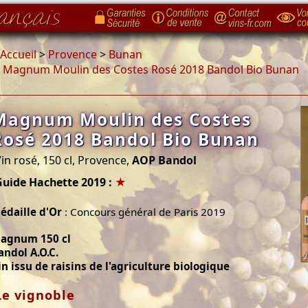
Accueil
>
Provence
>
Bunan
>
Magnum Moulin des Costes Rosé 2018 Bandol Bio Bunan
Magnum Moulin des Costes
Rosé 2018 Bandol Bio Bunan
in rosé, 150 cl, Provence,
AOP Bandol
Guide Hachette 2019 :
★
édaille d'Or
: Concours général de Paris 2019
agnum 150 cl
andol A.O.C.
in issu de raisins de l'agriculture biologique
Le vignoble