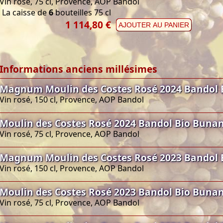
Vin rosé, 75 cl, Provence, AOP Bandol
La caisse de
6
bouteilles 75 cl
1 114,80 €
AJOUTER AU PANIER
Informations anciens millésimes
Magnum Moulin des Costes Rosé 2024 Bandol 
Vin rosé, 150 cl, Provence, AOP Bandol
Moulin des Costes Rosé 2024 Bandol Bio Buna
Vin rosé, 75 cl, Provence, AOP Bandol
Magnum Moulin des Costes Rosé 2023 Bandol 
Vin rosé, 150 cl, Provence, AOP Bandol
Moulin des Costes Rosé 2023 Bandol Bio Buna
Vin rosé, 75 cl, Provence, AOP Bandol