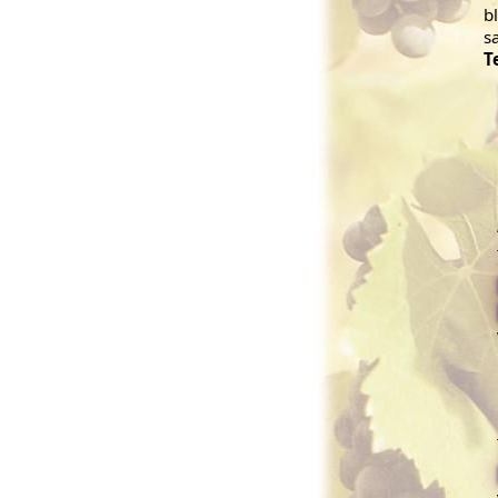
b
s
T