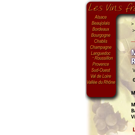
>
V
M
M
B
V