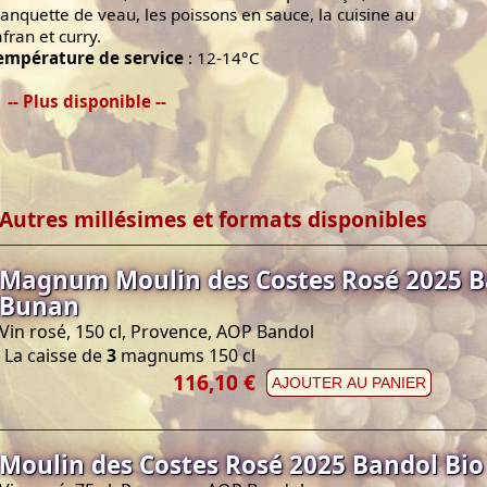
lanquette de veau, les poissons en sauce, la cuisine au
afran et curry.
empérature de service
: 12-14°C
-- Plus disponible --
Autres millésimes et formats disponibles
Magnum Moulin des Costes Rosé 2025 B
Bunan
Vin rosé, 150 cl, Provence, AOP Bandol
La caisse de
3
magnums 150 cl
116,10 €
AJOUTER AU PANIER
Moulin des Costes Rosé 2025 Bandol Bi