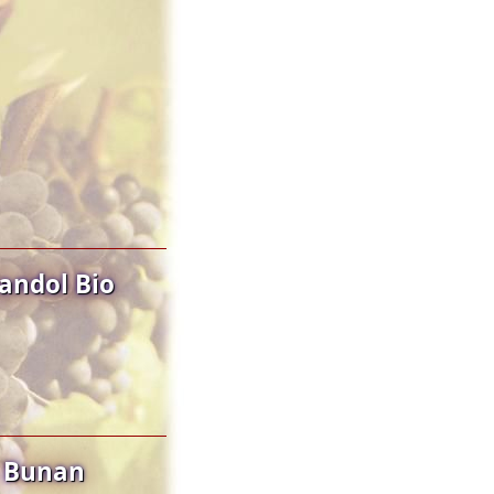
andol Bio
o Bunan