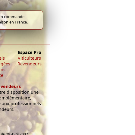
e bon commande.
raison en France.
Espace Pro
els
Viticulteurs
égées
Revendeurs
ins
ce
evendeurs
re disposition une
omplémentaire,
e aux professionnels
ndeurs.
.
du 29 Avril 2002,