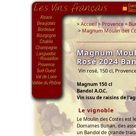
>
Accueil
>
Provence
>
Bu
>
Magnum Moulin des Cos
Magnum Mouli
Rosé 2024 Ban
Vin rosé, 150 cl, Provenc
Magnum 150 cl
Bandol A.O.C.
Vin issu de raisins de l'a
Le vignoble
Le Moulin des Costes est 
Domaines Bunan, des asse
un Bandol de grande tradi