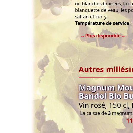
ou blanches braisées, la cu
blanquette de veau, les po
safran et curry.
Température de service
:
-- Plus disponible --
Autres millés
Magnum Mouli
Bandol Bio B
Vin rosé, 150 cl
La caisse de
3
magnums 
11