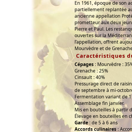
En 1961, époque de son acq
partiellement replantée a
ancienne appellation Prot
prometteur aux deux jeun
Pierre et Paul. Les restan
ouvertes sur la Méditerran
l’appellation, offrent aujo
Mourvèdre et de Grenache
Caractéristiques d
Cépages
: Mourvèdre : 35
Grenache : 25%
Cinsault : 40%
Pressurage direct de raisi
de septembre à mi-octobr
Fermentation variant de 11
Assemblage fin janvier.
Mis en bouteilles à partir 
Élevage en bouteilles en ch
Garde
: de 5 à 6 ans
Accords culinaires
: Acco