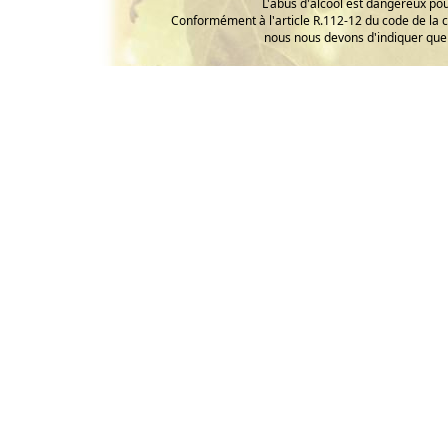
L'abus d'alcool est dangereux p
Conformément à l'article R.112-12 du code de la 
nous nous devons d'indiquer que 