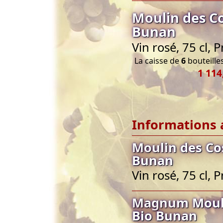
Moulin des C
Bunan
Vin rosé, 75 cl,
La caisse de
6
bouteilles
1 114
Informations 
Moulin des Co
Bunan
Vin rosé, 75 cl,
Magnum Mouli
Bio Bunan